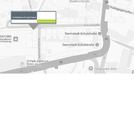
 Muelheim an der Ruhr
,
Privater Mietvertrag Muelheim an
indesunterhalt
,
Einspruchsverfahren