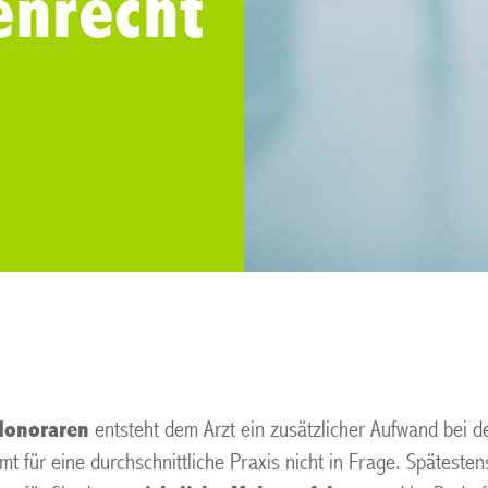
enrecht
 Honoraren
entsteht dem Arzt ein zusätzlicher Aufwand bei d
für eine durchschnittliche Praxis nicht in Frage. Spätesten