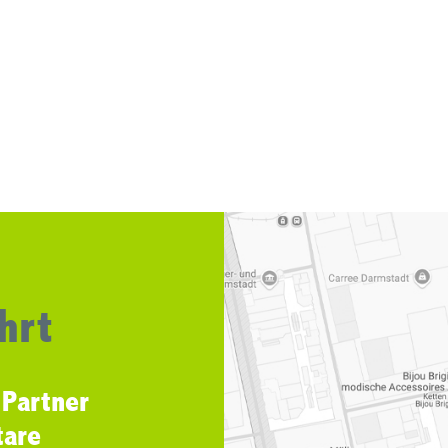
hrt
 Partner
tare