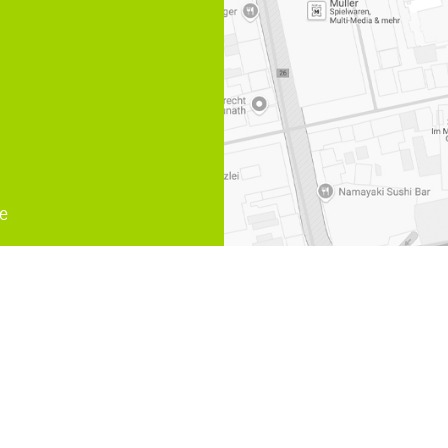
e
uhr
,
Scheidung Muelheim an der Ruhr
,
Unternehmensnachfolge
echt Arbeitsvertrag
,
Erbrecht
,
Fachanwaeltin Familienrecht K