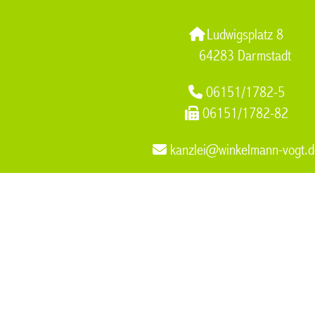
Ludwigsplatz 8
64283 Darmstadt
06151/1782-5
06151/1782-82
kanzlei@winkelmann-vogt.d
Versorgungsausgleich
,
Arzthaftungsrecht Muelheim an der R
der Ruhr
,
Rechtsanwalt Familienrecht Umgangsrecht
,
Arbeitsr